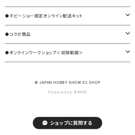
共通ワークショップ
◆ホビーショー限定オンライン配送キット
ARENA
世界のハンドメイド
法人・企業
◆コラボ商品
アクセサリーWORLD
日本(季礼文字)
世界の手仕事
個人・クリエイター
くまのがっこう
◆オンラインワークショップ＜収録動画＞
インテリア・アートWORLD
日本(日本茶)
会場
DIYスペシャルコンテンツ
世界の手仕事
© JAPAN HOBBY SHOW EC SHOP
ステーショナリーWORLD
日本(七緒)
会場・オンライン
くまのがっこう
Powered by
DIY・アウトドアWORLD
フランス
オンライン
The Quilt
ファッションWORLD
ハワイ
ショップに質問する
キッズワークショップ 27日(土)のみ 3/22リリース予定