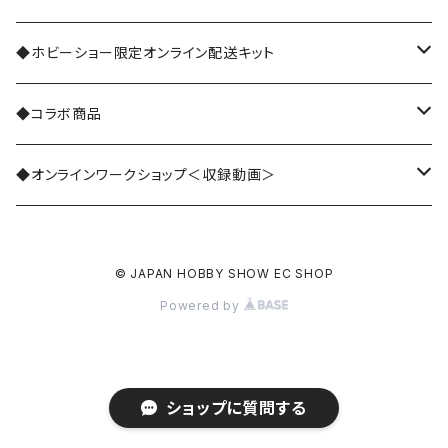
共通ワークショップ
◆ホビーショー限定オンライン配送キット
ARENA
世界のハンドメイド
法人・企業
◆コラボ商品
アクセサリーWORLD
日本(季礼文字)
世界の手仕事
個人・クリエイター
くまのがっこう
◆オンラインワークショップ＜収録動画＞
インテリア・アートWORLD
日本(日本茶)
会場
DIYスペシャルコンテンツ
世界の手仕事
© JAPAN HOBBY SHOW EC SHOP
ステーショナリーWORLD
日本(七緒)
会場・オンライン
くまのがっこう
Powered by
DIY・アウトドアWORLD
フランス
オンライン
The Quilt
ファッションWORLD
ハワイ
ショップに質問する
キッズワークショップ 27日(土)のみ 3/22リリース予定