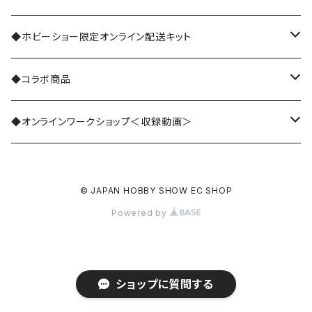
共通ワークショップ
◆ホビーショー限定オンライン配送キット
ARENA
世界のハンドメイド
法人・企業
◆コラボ商品
アクセサリーWORLD
日本(季礼文字)
世界の手仕事
個人・クリエイター
くまのがっこう
◆オンラインワークショップ＜収録動画＞
インテリア・アートWORLD
日本(日本茶)
会場
DIYスペシャルコンテンツ
世界の手仕事
© JAPAN HOBBY SHOW EC SHOP
ステーショナリーWORLD
日本(七緒)
会場・オンライン
くまのがっこう
Powered by
DIY・アウトドアWORLD
フランス
オンライン
The Quilt
ファッションWORLD
ハワイ
ショップに質問する
キッズワークショップ 27日(土)のみ 3/22リリース予定